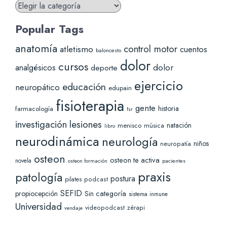
Blog
Categories
Popular Tags
anatomía
control motor
atletismo
cuentos
baloncesto
dolor
cursos
analgésicos
dolor
deporte
ejercicio
educación
neuropático
edupain
fisioterapia
gente
historia
farmacología
fsr
lesiones
investigación
natación
menisco
música
libro
neurodinámica
neurología
niños
neuropatía
osteon
osteon te activa
novela
pacientes
osteon formación
praxis
patología
postura
pilates
podcast
SEFID
Sin categoría
propiocepción
sistema inmune
Universidad
videopodcast
zérapi
vendaje