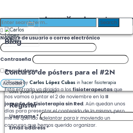
Access Your Account
Login with Clinika
Login
Nombre de usuario o correo electrónico
Blog
Username or email address
*
Contraseña
Password
*
Concurso de pósters para el #2N
Recuérdame
Remember me
Log in
Posted by
Carlos López Cubas
in
hacer fisioterapia
Esta entrada va dirigida a los
fisioterapeutas
que
Lost your password?
nos vamos a juntar el 2 de noviembre en la
II
Register
jornada de Fisioterapia sin Red
. Aún quedan unos
días para presentar el contenido de la misma, pero
Username
*
me he querido adelantar para ir moviendo un
concurso que hemos querido organizar.
Email address
*