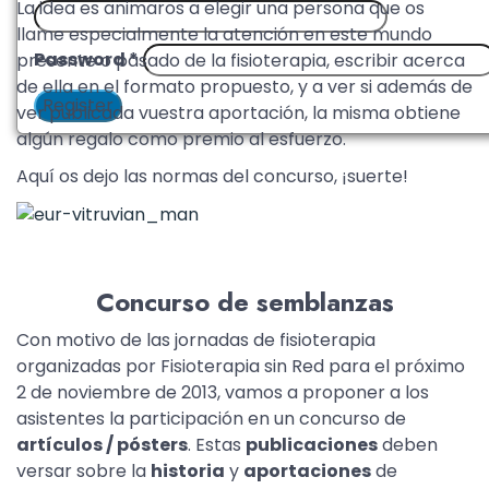
La idea es animaros a elegir una persona que os
llame especialmente la atención en este mundo
Password
*
presente o pasado de la fisioterapia, escribir acerca
de ella en el formato propuesto, y a ver si además de
Register
ver publicada vuestra aportación, la misma obtiene
algún regalo como premio al esfuerzo.
Aquí os dejo las normas del concurso, ¡suerte!
Concurso de semblanzas
Con motivo de las jornadas de fisioterapia
organizadas por Fisioterapia sin Red para el próximo
2 de noviembre de 2013, vamos a proponer a los
asistentes la participación en un concurso de
artículos / pósters
. Estas
publicaciones
deben
versar sobre la
historia
y
aportaciones
de