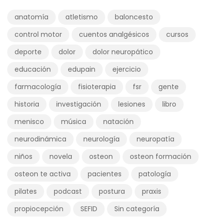
anatomía
atletismo
baloncesto
control motor
cuentos analgésicos
cursos
deporte
dolor
dolor neuropático
educación
edupain
ejercicio
farmacología
fisioterapia
fsr
gente
historia
investigación
lesiones
libro
menisco
música
natación
neurodinámica
neurología
neuropatía
niños
novela
osteon
osteon formación
osteon te activa
pacientes
patología
pilates
podcast
postura
praxis
propiocepción
SEFID
Sin categoría