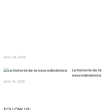
t
e
a
c
i
r
u
g
í
a
junio 24, 2026
La historia de la
neurodinámica
junio 16, 2026
FOLLOW US: