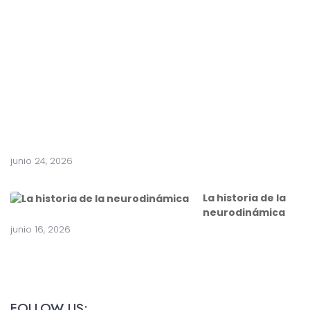
t
e
a
c
i
r
u
g
í
a
junio 24, 2026
La historia de la
neurodinámica
junio 16, 2026
FOLLOW US: