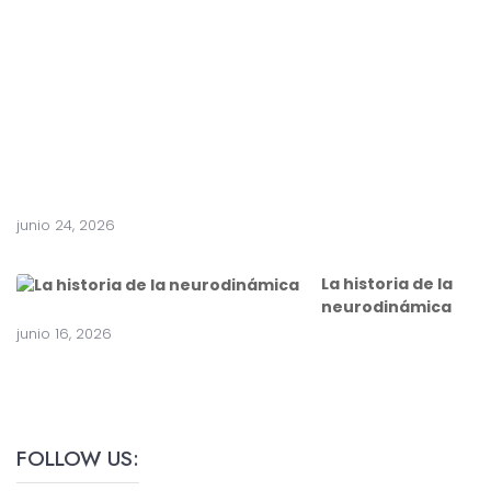
e
a
c
i
r
u
g
í
a
junio 24, 2026
La historia de la
neurodinámica
junio 16, 2026
FOLLOW US: