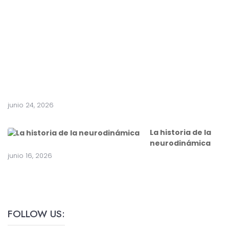
e
a
c
i
r
u
g
í
a
junio 24, 2026
La historia de la
neurodinámica
junio 16, 2026
FOLLOW US: