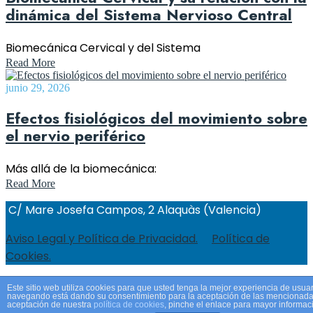
dinámica del Sistema Nervioso Central
Biomecánica Cervical y del Sistema
Read More
junio 29, 2026
Efectos fisiológicos del movimiento sobre
el nervio periférico
Más allá de la biomecánica:
Read More
C/ Mare Josefa Campos, 2 Alaquàs (Valencia)
Aviso Legal y Política de Privacidad.
Política de
Cookies.
Este sitio web utiliza cookies para que usted tenga la mejor experiencia de usuar
navegando está dando su consentimiento para la aceptación de las mencionadas
aceptación de nuestra
política de cookies
, pinche el enlace para mayor informac