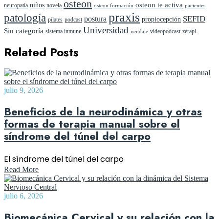
osteon
niños
osteon te activa
neuropatía
novela
pacientes
osteon formación
praxis
patología
SEFID
postura
propiocepción
pilates
podcast
Universidad
Sin categoría
sistema inmune
videopodcast
zérapi
vendaje
Related Posts
julio 9, 2026
Beneficios de la neurodinámica y otras
formas de terapia manual sobre el
síndrome del túnel del carpo
El síndrome del túnel del carpo
Read More
julio 6, 2026
Biomecánica Cervical y su relación con la