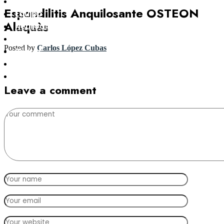
Clínica
Espondilitis Anquilosante OSTEON
Equipo
Alaquàs
Neurodinámica
Ejercicio Terapéutico
Posted by
Carlos López Cubas
Pilates
Contacto
Blog
Leave a comment