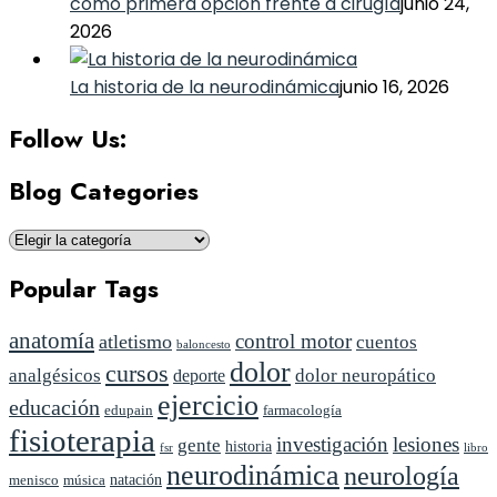
como primera opción frente a cirugía
junio 24,
2026
La historia de la neurodinámica
junio 16, 2026
Follow Us:
Blog Categories
Blog
Categories
Popular Tags
anatomía
control motor
atletismo
cuentos
baloncesto
dolor
cursos
analgésicos
dolor neuropático
deporte
ejercicio
educación
edupain
farmacología
fisioterapia
investigación
lesiones
gente
historia
fsr
libro
neurodinámica
neurología
natación
menisco
música