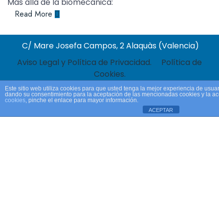
Más allá de la biomecánica:
Read More
C/ Mare Josefa Campos, 2 Alaquàs (Valencia)
Aviso Legal y Política de Privacidad.
Política de
Cookies.
Este sitio web utiliza cookies para que usted tenga la mejor experiencia de usua
dando su consentimiento para la aceptación de las mencionadas cookies y la a
cookies
, pinche el enlace para mayor información.
ACEPTAR