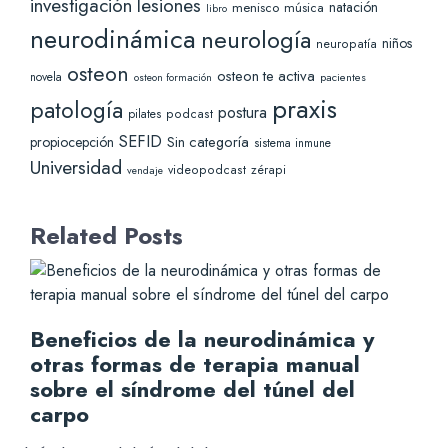
lesiones
investigación
natación
menisco
música
libro
neurodinámica
neurología
niños
neuropatía
osteon
osteon te activa
novela
pacientes
osteon formación
praxis
patología
postura
pilates
podcast
SEFID
Sin categoría
propiocepción
sistema inmune
Universidad
videopodcast
zérapi
vendaje
Related Posts
Beneficios de la neurodinámica y
otras formas de terapia manual
sobre el síndrome del túnel del
carpo