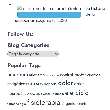
La historia
de la
neurodinámica
junio 16, 2026
Follow Us:
Blog Categories
Blog
Categories
Popular Tags
anatomía
control motor
atletismo
cuentos
baloncesto
dolor
cursos
analgésicos
dolor
deporte
ejercicio
educación
neuropático
edupain
fisioterapia
gente
historia
farmacología
fsr