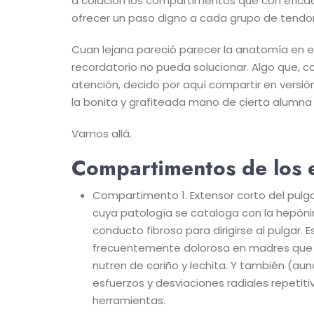
a colación los compartimentos que con eficaci
ofrecer un paso digno a cada grupo de tendo
Cuan lejana pareció parecer la anatomía en
recordatorio no pueda solucionar. Algo que, c
atención, decido por aquí compartir en versión
la bonita y grafiteada mano de cierta alumna
Vamos allá.
Compartimentos de los 
Compartimento 1. Extensor corto del pulga
cuya patología se cataloga con la hepóni
conducto fibroso para dirigirse al pulgar.
frecuentemente dolorosa en madres que c
nutren de cariño y lechita. Y también (aun
esfuerzos y desviaciones radiales repetitiv
herramientas.