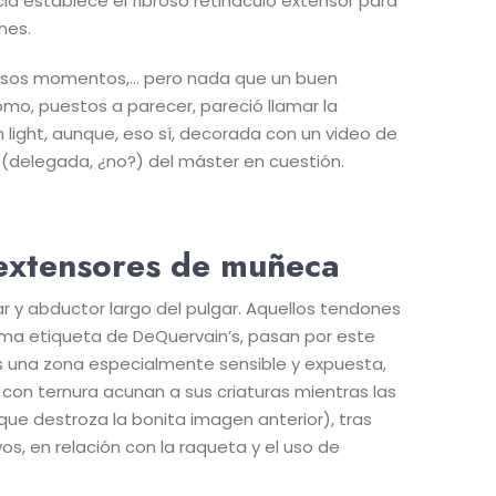
a establece el fibroso retináculo extensor para
nes.
 esos momentos,… pero nada que un buen
omo, puestos a parecer, pareció llamar la
 light, aunque, eso sí, decorada con un video de
 (delegada, ¿no?) del máster en cuestión.
extensores de muñeca
r y abductor largo del pulgar. Aquellos tendones
ma etiqueta de DeQuervain’s, pasan por este
 Es una zona especialmente sensible y expuesta,
on ternura acunan a sus criaturas mientras las
que destroza la bonita imagen anterior), tras
os, en relación con la raqueta y el uso de