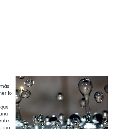
 más
er lo
 que
 una
ente
stica