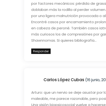
por factores mecánicos: pérdida de grasa
doblaban más la rodilla al perder volume
por una ligera malnutrición provocada o 
Encontré casos por encamamiento prolong
en cabeza de peroné. También casos iatrog
más curiosos los de compresiónes por ga
Shawnnomas. Si quieres bibliografía…
Responder
Carlos López Cubas
(16 junio, 20
Arturo: que un nervio se deje asustar por
maleable, me parece razonable, pero posi
Una visión biopsicosocial vuelve a hacers