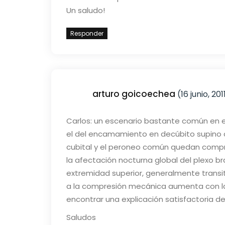
Un saludo!
Responder
arturo goicoechea
(16 junio, 201
Carlos: un escenario bastante común en 
el del encamamiento en decúbito supino co
cubital y el peroneo común quedan compr
la afectación nocturna global del plexo b
extremidad superior, generalmente transitor
a la compresión mecánica aumenta con l
encontrar una explicación satisfactoria de
Saludos