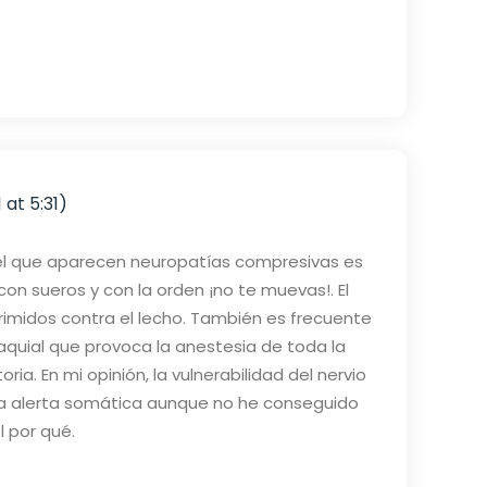
1 at 5:31)
el que aparecen neuropatías compresivas es
n sueros y con la orden ¡no te muevas!. El
imidos contra el lecho. También es frecuente
raquial que provoca la anestesia de toda la
ia. En mi opinión, la vulnerabilidad del nervio
a alerta somática aunque no he conseguido
l por qué.