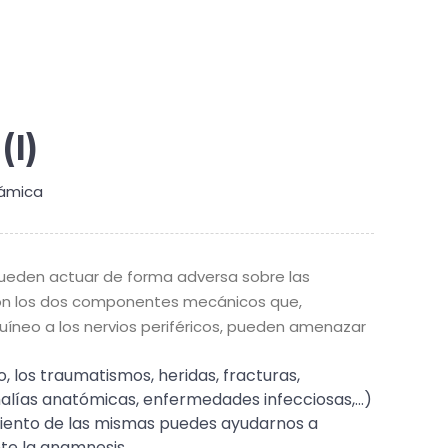
(I)
ámica
pueden actuar de forma adversa sobre las
n son los dos componentes mecánicos que,
íneo a los nervios periféricos, pueden amenazar
, los traumatismos, heridas, fracturas,
malías anatómicas, enfermedades infecciosas,…)
iento de las mismas puedes ayudarnos a
nte la anamnesis.