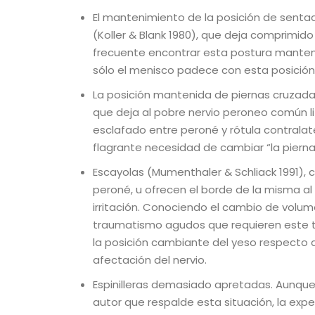
El mantenimiento de la posición de sentad
(Koller & Blank 1980), que deja comprimid
frecuente encontrar esta postura mante
sólo el menisco padece con esta posición
La posición mantenida de piernas cruzada
que deja al pobre nervio peroneo común l
esclafado entre peroné y rótula contralate
flagrante necesidad de cambiar “la piern
Escayolas (Mumenthaler & Schliack 1991)
peroné, u ofrecen el borde de la misma al
irritación. Conociendo el cambio de volume
traumatismo agudos que requieren este t
la posición cambiante del yeso respecto a la
afectación del nervio.
Espinilleras demasiado apretadas. Aunqu
autor que respalde esta situación, la expe