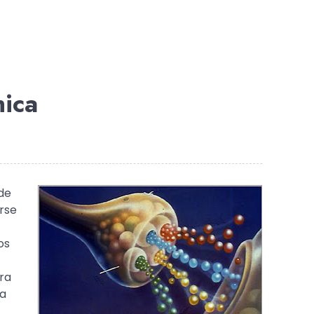
nica
de
rse
os
ra
ia