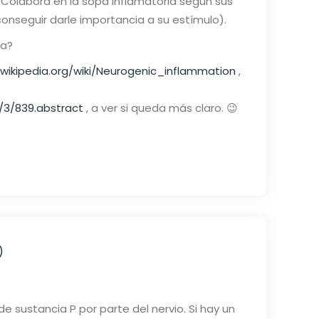
. Colabora en la sopa inflamatoria según sus
 conseguir darle importancia a su estímulo).
ma?
.wikipedia.org/wiki/Neurogenic_inflammation
,
2/3/839.abstract
, a ver si queda más claro. 😉
)
de sustancia P por parte del nervio. Si hay un