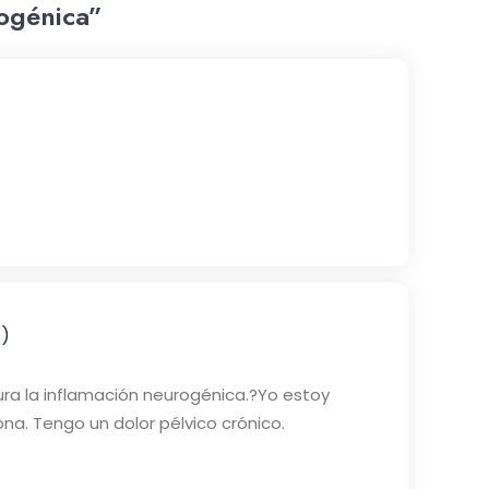
rogénica”
8)
ura la inflamación neurogénica.?Yo estoy
a. Tengo un dolor pélvico crónico.