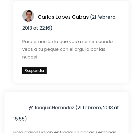
Carlos López Cubas
(21 febrero,
2013 at 22:16)
Para emoción la que vas a sentir cuando
veas a tu peque con el orgullo por las
nubes!
Responder
@JoaquinHernndez
(21 febrero, 2013 at
15:55)
Hola Carlos!
¡Gran entrada!
En pocas semanas