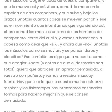
los músculos. Coger el codo de vuestro compañero, y
que lo mueva así y así. Ahora, poned la mano en la
espalda de otro compañero, y que suba y baje los
brazos. ¿notáis cuantas cosas se mueven por ahí? ése
es el movimiento que intentamos que siga siendo así.
Ahora poned las manitas encima de los hombros del
compañero, cerca del cuello, y vamos a hacer con la
cabeza como decir que «sí»,… y ahora que «no». ¿notáis
los músculos como se movían, y se ponían duros y
blanditos? Eso también es algo que a veces tenemos
que arreglar. Ahora (y antes de que el desmadre sea
total), quiero que abracéis, sin apretar demasiado, a
vuestro compañero, y vamos a respirar muuuuy
fuerte. Hay gente a la que le cuesta mucho esfuerzo
respirar, y los fisioterapeutas intentamos enseñarles
formas para hacerlo mejor sin que se cansen
demasiado.
A veces también usamos vendajes, cuando por