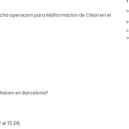
f
icha operacion para Malformacion de Chiari en el
p
c
z
 hacen en Barcelona?
 at 13:24)