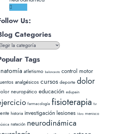
Follow Us:
Blog Categories
log
ategories
Popular Tags
anatomía
control motor
atletismo
baloncesto
dolor
cursos
uentos analgésicos
deporte
educación
olor neuropático
edupain
fisioterapia
ejercicio
farmacología
fsr
lesiones
investigación
ente
historia
menisco
libro
neurodinámica
natación
úsica
neurología