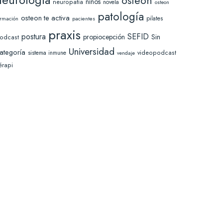
osteon
niños
neuropatía
novela
osteon
patología
osteon te activa
pilates
pacientes
ormación
praxis
SEFID
postura
Sin
propiocepción
odcast
Universidad
ategoría
sistema inmune
videopodcast
vendaje
érapi