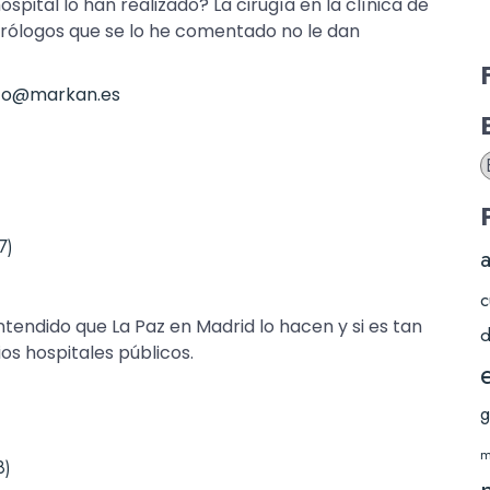
spital lo han realizado? La cirugía en la clínica de
rólogos que se lo he comentado no le dan
nfo@markan.es
B
C
7)
c
ntendido que La Paz en Madrid lo hacen y si es tan
d
os hospitales públicos.
g
m
8)