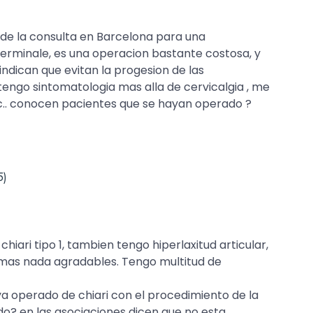
ir de la consulta en Barcelona para una
 terminale, es una operacion bastante costosa, y
ndican que evitan la progesion de las
 tengo sintomatologia mas alla de cervicalgia , me
ac.. conocen pacientes que se hayan operado ?
5)
iari tipo 1, tambien tengo hiperlaxitud articular,
omas nada agradables. Tengo multitud de
a operado de chiari con el procedimiento de la
do? en las asociaciones dicen que no esta