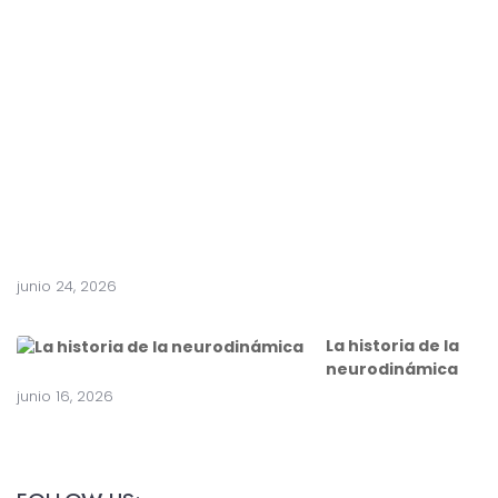
e
n
t
e
a
c
i
r
u
g
í
a
junio 24, 2026
La historia de la
neurodinámica
junio 16, 2026