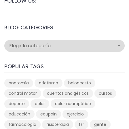
FOLLOW US:
BLOG CATEGORIES
POPULAR TAGS
anatomía
atletismo
baloncesto
control motor
cuentos analgésicos
cursos
deporte
dolor
dolor neuropático
educación
edupain
ejercicio
farmacología
fisioterapia
fsr
gente