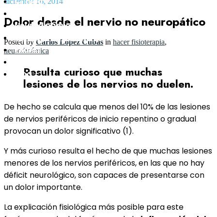
Clínica
diciembre 16, 2014
Equipo
Dolor desde el nervio no neuropático
Neurodinámica
Ejercicio Terapéutico
Posted by
Carlos López Cubas
in
hacer fisioterapia
,
Pilates
neurodinámica
Contacto
Resulta curioso que muchas
Blog
lesiones de los nervios no duelen.
De hecho se calcula que menos del 10% de las lesiones
de nervios periféricos de inicio repentino o gradual
provocan un dolor significativo (1).
Y más curioso resulta el hecho de que muchas lesiones
menores de los nervios periféricos, en las que no hay
déficit neurológico, son capaces de presentarse con
un dolor importante.
La explicación fisiológica más posible para este