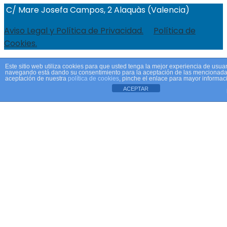
C/ Mare Josefa Campos, 2 Alaquàs (Valencia)
Aviso Legal y Política de Privacidad.
Política de
Cookies.
Este sitio web utiliza cookies para que usted tenga la mejor experiencia de usuar
navegando está dando su consentimiento para la aceptación de las mencionadas
aceptación de nuestra
política de cookies
, pinche el enlace para mayor informac
ACEPTAR