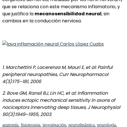
que se relaciona con este mecanismo inflamatorio, y
que justifica la
mecanosensibilidad neural
, sin
cambios en la conducción nerviosa.
1. Marchettini P, Lacerenza M, Mauri E, et al: Painful
peripheral neuropathies, Curr Neuropharmacol
4(3):175–181, 2006
2. Bove GM, Ransil BJ, Lin HC, et al: Inflammation
induces ectopic mechanical sensitivity in axons of
nociceptors innervating deep tissues, J Neurophysiol
90(3):1949–1955, 2003.
anatomía
,
fisioterapia
,
investigación
,
neurodinámica
,
neurología
,