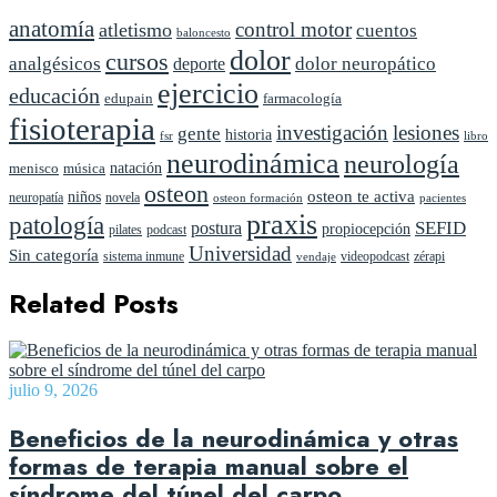
anatomía
control motor
atletismo
cuentos
baloncesto
dolor
cursos
analgésicos
dolor neuropático
deporte
ejercicio
educación
edupain
farmacología
fisioterapia
investigación
lesiones
gente
historia
fsr
libro
neurodinámica
neurología
natación
menisco
música
osteon
niños
osteon te activa
neuropatía
novela
pacientes
osteon formación
praxis
patología
SEFID
postura
propiocepción
pilates
podcast
Universidad
Sin categoría
sistema inmune
videopodcast
zérapi
vendaje
Related Posts
julio 9, 2026
Beneficios de la neurodinámica y otras
formas de terapia manual sobre el
síndrome del túnel del carpo