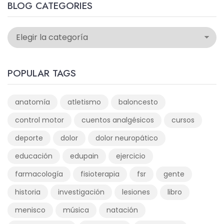
BLOG CATEGORIES
POPULAR TAGS
anatomía
atletismo
baloncesto
control motor
cuentos analgésicos
cursos
deporte
dolor
dolor neuropático
educación
edupain
ejercicio
farmacología
fisioterapia
fsr
gente
historia
investigación
lesiones
libro
menisco
música
natación