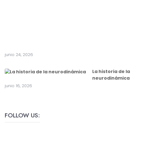
a
c
i
r
u
g
í
a
junio 24, 2026
La historia de la
neurodinámica
junio 16, 2026
FOLLOW US: