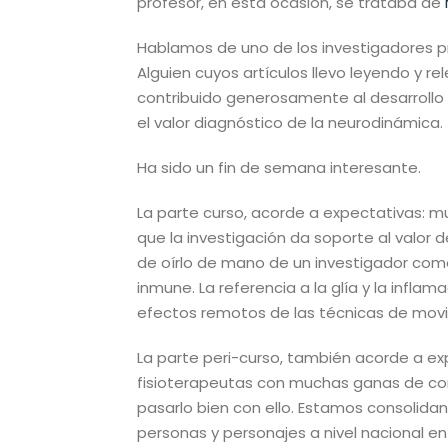
profesor, en esta ocasión, se trataba de
Hablamos de uno de los investigadores pr
Alguien cuyos artículos llevo leyendo y r
contribuido generosamente al desarrollo d
el valor diagnóstico de la neurodinámica.
Ha sido un fin de semana interesante.
La parte curso, acorde a expectativas: m
que la investigación da soporte al valor d
de oírlo de mano de un investigador como
inmune. La referencia a la glía y la infl
efectos remotos de las técnicas de movi
La parte peri-curso, también acorde a e
fisioterapeutas con muchas ganas de compa
pasarlo bien con ello. Estamos consolida
personas y personajes a nivel nacional en 