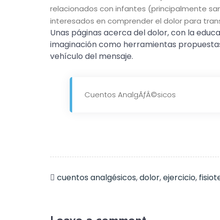
relacionados con infantes (principalmente san
interesados en comprender el dolor para transm
Unas páginas acerca del dolor, con la educació
imaginación como herramientas propuestas a
vehículo del mensaje.
Cuentos AnalgÃƒÂ©sicos
cuentos analgésicos
,
dolor
,
ejercicio
,
fisio
Leave a comment