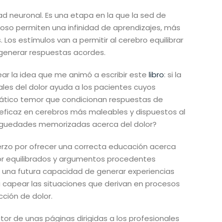
d neuronal. Es una etapa en la que la sed de
ioso permiten una infinidad de aprendizajes, más
s estímulos van a permitir al cerebro equilibrar
 generar respuestas acordes.
ear la idea que me animó a escribir este
libro
: si la
es del dolor ayuda a los pacientes cuyos
rrático temor que condicionan respuestas de
eficaz en cerebros más maleables y dispuestos al
vaguedades memorizadas acerca del dolor?
rzo por ofrecer una correcta educación acerca
or equilibrados y argumentos procedentes
 una futura capacidad de generar experiencias
a capear las situaciones que derivan en procesos
cción de dolor.
tor de unas páginas dirigidas a los profesionales