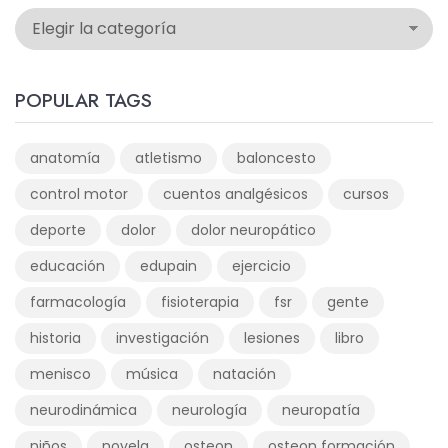
POPULAR TAGS
anatomía
atletismo
baloncesto
control motor
cuentos analgésicos
cursos
deporte
dolor
dolor neuropático
educación
edupain
ejercicio
farmacología
fisioterapia
fsr
gente
historia
investigación
lesiones
libro
menisco
música
natación
neurodinámica
neurología
neuropatía
niños
novela
osteon
osteon formación