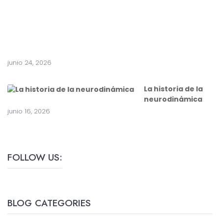
r
u
g
í
a
junio 24, 2026
La historia de la
neurodinámica
junio 16, 2026
FOLLOW US:
BLOG CATEGORIES