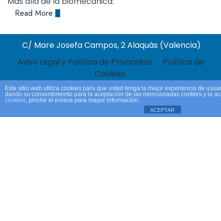
Más allá de la biomecánica:
Read More
C/ Mare Josefa Campos, 2 Alaquàs (Valencia)
Aviso Legal y Política de Privacidad.
Política de
Cookies.
Este sitio web utiliza cookies para que usted tenga la mejor experiencia de usua
dando su consentimiento para la aceptación de las mencionadas cookies y la a
cookies
, pinche el enlace para mayor información.
ACEPTAR