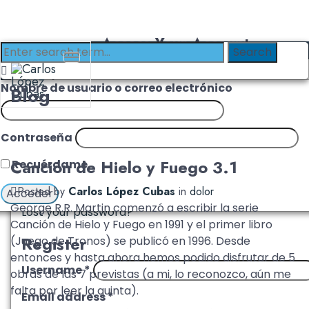
Access Your Account
Login with Clinika
Login
Nombre de usuario o correo electrónico
Blog
Username or email address
*
Contraseña
Password
*
Canción de Hielo y Fuego 3.1
Recuérdame
Remember me
Log in
Posted by
Carlos López Cubas
in
dolor
George R.R. Martin comenzó a escribir la serie
Lost your password?
Canción de Hielo y Fuego en 1991 y el primer libro
Register
(Juego de Tronos) se publicó en 1996. Desde
entonces y hasta ahora hemos podido disfrutar de 5
Username
*
obras de las 7 previstas (a mi, lo reconozco, aún me
falta por leer la quinta).
Email address
*