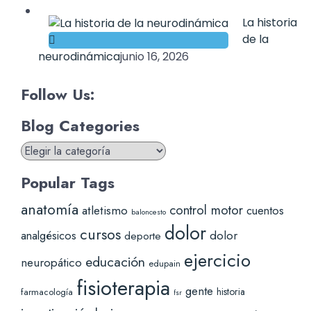
La historia
de la
neurodinámica
junio 16, 2026
Follow Us:
Blog Categories
Blog
Categories
Popular Tags
anatomía
control motor
atletismo
cuentos
baloncesto
dolor
cursos
analgésicos
dolor
deporte
ejercicio
educación
neuropático
edupain
fisioterapia
gente
historia
farmacología
fsr