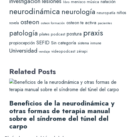
lesiones
investigación
natación
menisco
música
libro
neurodinámica
neurología
niños
neuropatía
osteon
osteon te activa
novela
pacientes
osteon formación
praxis
patología
postura
pilates
podcast
SEFID
Sin categoría
propiocepción
sistema inmune
Universidad
videopodcast
zérapi
vendaje
Related Posts
Beneficios de la neurodinámica y
otras formas de terapia manual
sobre el síndrome del túnel del
carpo