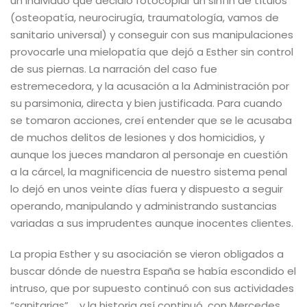
un individuo que decidió fotocopiar un sinfín de títulos
(osteopatía, neurocirugía, traumatología, vamos de
sanitario universal) y conseguir con sus manipulaciones
provocarle una mielopatía que dejó a Esther sin control
de sus piernas. La narración del caso fue
estremecedora, y la acusación a la Administración por
su parsimonia, directa y bien justificada. Para cuando
se tomaron acciones, creí entender que se le acusaba
de muchos delitos de lesiones y dos homicidios, y
aunque los jueces mandaron al personaje en cuestión
a la cárcel, la magnificencia de nuestro sistema penal
lo dejó en unos veinte días fuera y dispuesto a seguir
operando, manipulando y administrando sustancias
variadas a sus imprudentes aunque inocentes clientes.
La propia Esther y su asociación se vieron obligados a
buscar dónde de nuestra España se había escondido el
intruso, que por supuesto continuó con sus actividades
“sanitarias”,… y la historia así continuó, con Mercedes