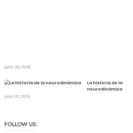
t
e
a
c
i
r
u
g
í
a
junio 24, 2026
La historia de la
neurodinámica
junio 16, 2026
FOLLOW US: