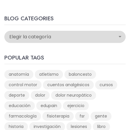
BLOG CATEGORIES
POPULAR TAGS
anatomía
atletismo
baloncesto
control motor
cuentos analgésicos
cursos
deporte
dolor
dolor neuropático
educación
edupain
ejercicio
farmacología
fisioterapia
fsr
gente
historia
investigación
lesiones
libro