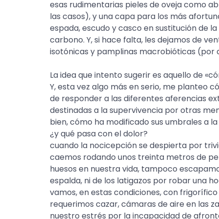
esas rudimentarias pieles de oveja como abr
las casos), y una capa para los más afort
espada, escudo y casco en sustitución de la
carbono. Y, si hace falta, les dejamos de ve
isotónicas y pamplinas macrobióticas (por de
La idea que intento sugerir es aquello de
Y, esta vez algo más en serio, me planteo 
de responder a las diferentes aferencias ex
destinadas a la supervivencia por otras me
bien, cómo ha modificado sus umbrales a la
¿y qué pasa con el dolor?
cuando la nocicepción se despierta por trivi
caemos rodando unos treinta metros de p
huesos en nuestra vida, tampoco escapamo
espalda, ni de los latigazos por robar una 
vamos, en estas condiciones, con frigorífic
requerimos cazar, cámaras de aire en las za
nuestro estrés por la incapacidad de afron