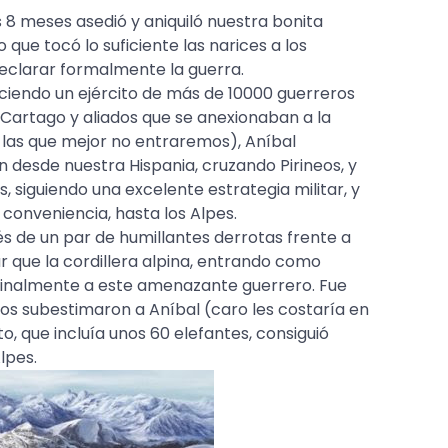
8 meses asedió y aniquiló nuestra bonita
 que tocó lo suficiente las narices a los
clarar formalmente la guerra.
ciendo un ejército de más de 10000 guerreros
Cartago y aliados que se anexionaban a la
 las que mejor no entraremos), Aníbal
 desde nuestra Hispania, cruzando Pirineos, y
os, siguiendo una excelente estrategia militar, y
a conveniencia, hasta los Alpes.
és de un par de humillantes derrotas frente a
ar que la cordillera alpina, entrando como
r finalmente a este amenazante guerrero. Fue
os subestimaron a Aníbal (caro les costaría en
to, que incluía unos 60 elefantes, consiguió
lpes.