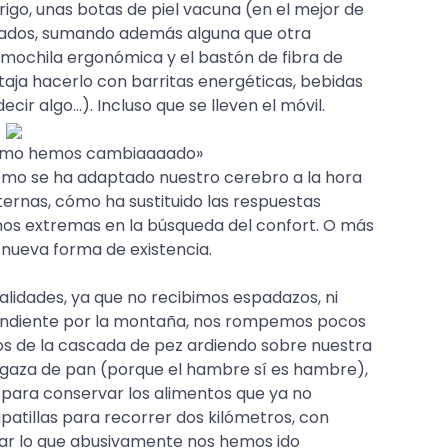
igo, unas botas de piel vacuna (en el mejor de
unados, sumando además alguna que otra
 mochila ergonómica y el bastón de fibra de
ntaja hacerlo con barritas energéticas, bebidas
cir algo…). Incluso que se lleven el móvil.
 «cómo hemos cambiaaaado»
cómo se ha adaptado nuestro cerebro a la hora
ternas, cómo ha sustituido las respuestas
nos extremas en la búsqueda del confort. O más
 nueva forma de existencia.
alidades, ya que no recibimos espadazos, ni
endiente por la montaña, nos rompemos pocos
s de la cascada de pez ardiendo sobre nuestra
hogaza de pan (porque el hambre sí es hambre),
o para conservar los alimentos que ya no
patillas para recorrer dos kilómetros, con
tar lo que abusivamente nos hemos ido