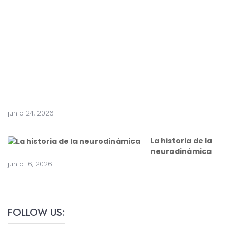
t
e
a
c
i
r
u
g
í
a
junio 24, 2026
La historia de la
neurodinámica
junio 16, 2026
FOLLOW US: