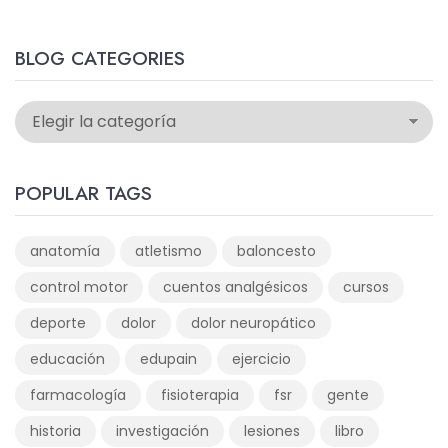
BLOG CATEGORIES
POPULAR TAGS
anatomía
atletismo
baloncesto
control motor
cuentos analgésicos
cursos
deporte
dolor
dolor neuropático
educación
edupain
ejercicio
farmacología
fisioterapia
fsr
gente
historia
investigación
lesiones
libro