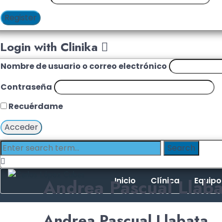
Register
Login with Clinika
Nombre de usuario o correo electrónico
Contraseña
Recuérdame
Andrea Pascual Llaba
Inicio
Clínica
Equipo
Andrea Pascual Llabata