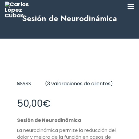
Sesión de Neurodinámica
(
3
valoraciones de clientes)
Valorado con
3
5.00
de 5 en
50,00
€
base a
valoraciones
de clientes
Sesión de Neurodinámica
La neurodinámica permite la reducción del
dolor y mejora de la función en casos de