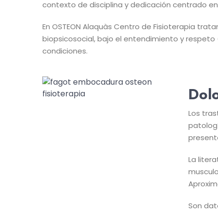
contexto de disciplina y dedicación centrado en l
En OSTEON Alaquàs Centro de Fisioterapia trata
biopsicosocial, bajo el entendimiento y respeto 
condiciones.
Dolo
Los tra
patolog
present
La lite
musculo
Aproxim
Son dat