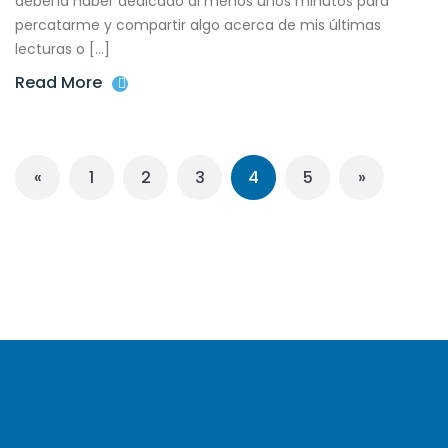
debería haber dedicado al menos unos minutos para
percatarme y compartir algo acerca de mis últimas
lecturas o […]
Read More
«
1
2
3
4
5
»