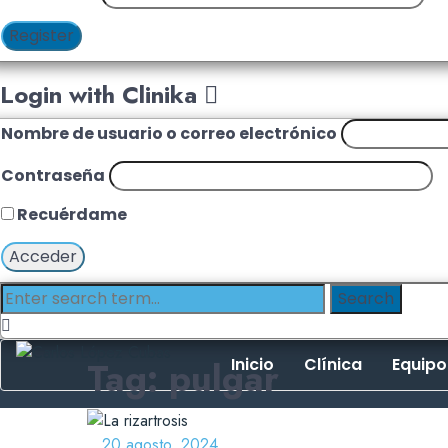
Register
Login with Clinika
Nombre de usuario o correo electrónico
Contraseña
Recuérdame
Tag: pulgar
Inicio
Clínica
Equipo
20 agosto, 2024