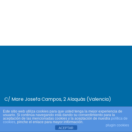
C/ Mare Josefa Campos, 2 Alaquàs (Valencia)
Aviso Legal y Política de Privacidad.
Política de
Este sitio web utiliza cookies para que usted tenga la mejor experiencia de
usuario. Si continúa navegando está dando su consentimiento para la
Cookies.
aceptación de las mencionadas cookies y la aceptación de nuestra
política de
cookies
, pinche el enlace para mayor información.
plugin cookies
ACEPTAR