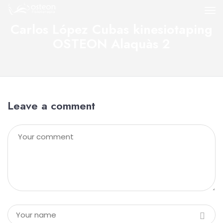
Carlos López Cubas kinesiotaping
OSTEON Alaquàs 2
Leave a comment