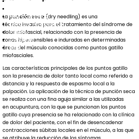
Clínica
Equipo
Neurodinámica
La
punción seca
(dry needling) es una
Ejercicio Terapéutico
técnica invasiva para el tratamiento del síndrome de
Pilates
dolor miofascial, relacionado con la presencia de
Contacto
zonas hipersensibles e induradas en determinadas
Blog
áreas del músculo conocidas como puntos gatillo
miofasciales.
Las características principales de los puntos gatillo
son la presencia de dolor tanto local como referido a
distancia y la respuesta de espasmo local a la
palpación. La aplicación de la técnica de punción seca
se realiza con una fina aguja similar a las utilizadas
en acupuntura, con la que se puncionan los puntos
gatillo cuya presencia se ha relacionado con la clínica
de dolor del paciente, con el fin de desencadenar
contracciones súbitas locales en el músculo, a las que
se atribuye la reducción de los síntomas.