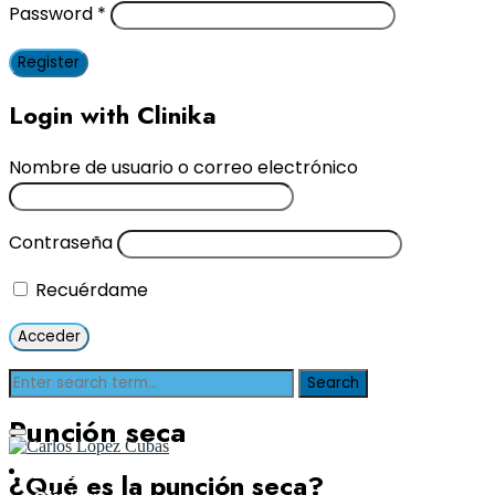
Password
*
Register
Login with Clinika
Nombre de usuario o correo electrónico
Contraseña
Recuérdame
Punción seca
Inicio
¿Qué es la punción seca?