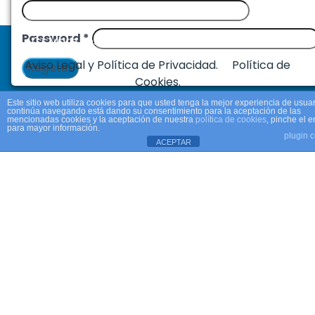
Password
*
C/ Mare Josefa Campos, 2 Alaquàs (Valencia)
Aviso Legal y Política de Privacidad.
Política de
Register
Cookies.
Este sitio web utiliza cookies para que usted tenga la mejor experiencia de usuar
continúa navegando está dando su consentimiento para la aceptación de las
mencionadas cookies y la aceptación de nuestra
política de cookies
, pinche el 
para mayor información.
plugin 
ACEPTAR