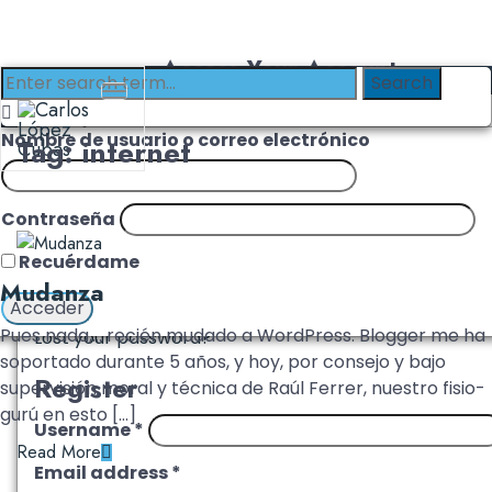
Access Your Account
Login with Clinika
Login
Nombre de usuario o correo electrónico
Tag: internet
Username or email address
*
Contraseña
Password
*
Recuérdame
Mudanza
Remember me
Log in
Pues nada,… recién mudado a WordPress. Blogger me ha
Lost your password?
soportado durante 5 años, y hoy, por consejo y bajo
Register
supervisión moral y técnica de Raúl Ferrer, nuestro fisio-
gurú en esto […]
Username
*
Read More
Email address
*