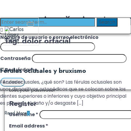
Access Your Account
Login with Clinika
Login
Nombre de usuario o correo electrónico
Tag: dolor orfacial
Username or email address
*
Contraseña
Password
*
Férulas oclusales y bruxismo
Recuérdame
Remember me
Log in
Férulas oclusales, ¿qué son? Las férulas oclusales son
unos dispositivos ortopédicos que se colocan sobre los
Lost your password?
dientes superiores o inferiores y cuyo objetivo principal
Register
es prevenir el daño y/o desgaste […]
Read More
Username
*
Email address
*