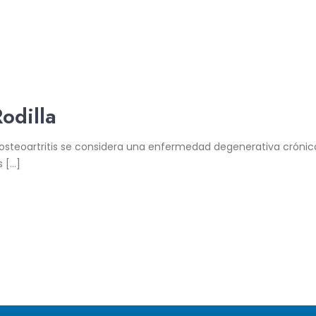
odilla
 u osteoartritis se considera una enfermedad degenerativa crónica
s […]