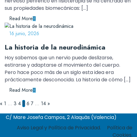
nervioso periférico en fisioterapia se ha centrado en
sus propiedades biomecánicas: […]
Read More
16 junio, 2026
La historia de la neurodinámica
Hoy sabemos que un nervio puede deslizarse,
estirarse y adaptarse al movimiento del cuerpo.
Pero hace poco más de un siglo esta idea era
prácticamente desconocida. La historia de cómo […]
Read More
«
1
…
3
4
5
6
7
…
14
»
C/ Mare Josefa Campos, 2 Alaquàs (Valencia)
Aviso Legal y Política de Privacidad.
Política de
Cookies.